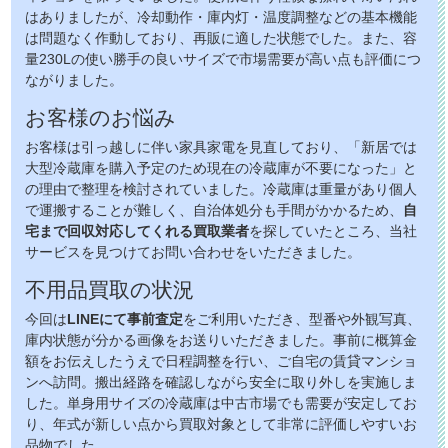
はありましたが、冷却動作・庫内灯・温度調整などの基本機能
は問題なく作動しており、再販に適した状態でした。また、容
量230Lの使い勝手の良いサイズで市場需要が高い点も評価につ
ながりました。
お客様のお悩み
お客様は引っ越しに伴い家具家電を見直しており、「新居では
大型冷蔵庫を購入予定のため現在の冷蔵庫が不要になった」と
の理由で整理を検討されていました。冷蔵庫は重量があり個人
で運搬することが難しく、自治体処分も手間がかかるため、
自
宅まで回収対応してくれる買取業者
を探していたところ、当社
サービスを見つけてお問い合わせをいただきました。
不用品買取の状況
今回は
LINEにて事前査定
をご利用いただき、型番や外観写真、
庫内状態が分かる画像をお送りいただきました。事前に概算金
額をお伝えしたうえで日程調整を行い、ご自宅の賃貸マンショ
ンへ訪問。搬出経路を確認しながら安全に取り外しを実施しま
した。単身用サイズの冷蔵庫は中古市場でも需要が安定してお
り、年式が新しい点から買取対象として非常に評価しやすいお
品物でした。