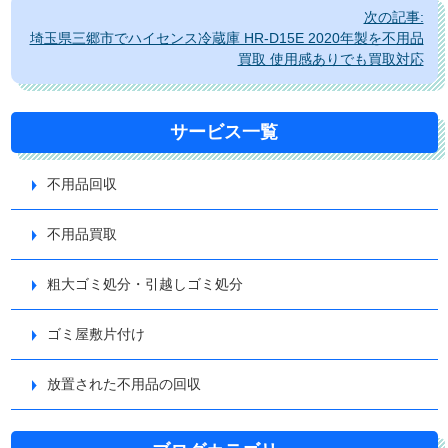
ゲ
次の記事:
ー
埼玉県三郷市でハイセンス冷蔵庫 HR-D15E 2020年製を不用品
シ
買取 使用感ありでも買取対応
ョ
ン
サービス一覧
不用品回収
不用品買取
粗大ゴミ処分・引越しゴミ処分
ゴミ屋敷片付け
放置された不用品の回収