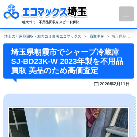
コ
ン
テ
ン
粗大ゴミ・不用品回収をスピード解決！
ツ
へ
埼玉の不用品回収・粗大ゴミ業者エコマックス
買取事例
埼玉県朝霞市でシャープ冷蔵庫 SJ-BD23K-W 2023年製を不用品買取 美品のため高価査定
ス
キ
埼玉県朝霞市でシャープ冷蔵庫
ッ
SJ-BD23K-W 2023年製を不用品
プ
買取 美品のため高価査定
2026年2月11日