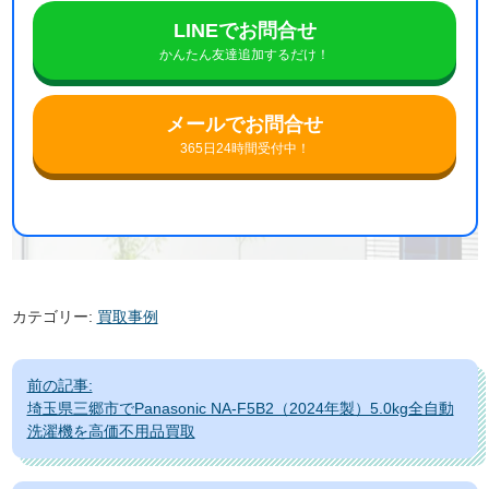
LINEでお問合せ
かんたん友達追加するだけ！
メールでお問合せ
365日24時間受付中！
カテゴリー:
買取事例
投
前の記事:
稿
埼玉県三郷市でPanasonic NA-F5B2（2024年製）5.0kg全自動
ナ
洗濯機を高価不用品買取
ビ