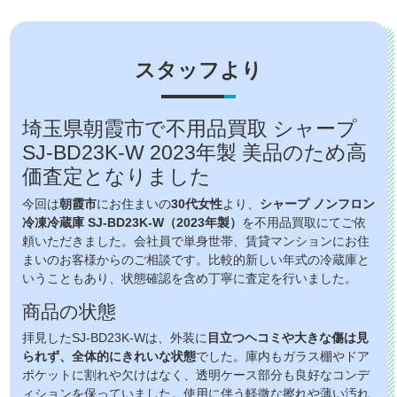
スタッフより
埼玉県朝霞市で不用品買取 シャープ
SJ-BD23K-W 2023年製 美品のため高
価査定となりました
今回は
朝霞市
にお住まいの
30代女性
より、
シャープ ノンフロン
冷凍冷蔵庫 SJ-BD23K-W（2023年製）
を不用品買取にてご依
頼いただきました。会社員で単身世帯、賃貸マンションにお住
まいのお客様からのご相談です。比較的新しい年式の冷蔵庫と
いうこともあり、状態確認を含め丁寧に査定を行いました。
商品の状態
拝見したSJ-BD23K-Wは、外装に
目立つヘコミや大きな傷は見
られず、全体的にきれいな状態
でした。庫内もガラス棚やドア
ポケットに割れや欠けはなく、透明ケース部分も良好なコンデ
ィションを保っていました。使用に伴う軽微な擦れや薄い汚れ