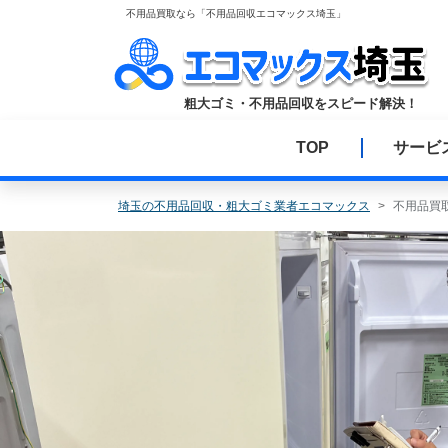
コ
不用品買取なら「不用品回収エコマックス埼玉」
ン
テ
ン
粗大ゴミ・不用品回収をスピード解決！
ツ
へ
TOP
サービ
ス
キ
ッ
埼玉の不用品回収・粗大ゴミ業者エコマックス
不用品買
プ