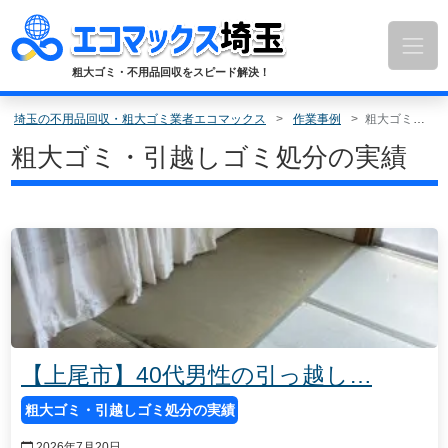
コ
ン
テ
ン
粗大ゴミ・不用品回収をスピード解決！
ツ
へ
埼玉の不用品回収・粗大ゴミ業者エコマックス
作業事例
粗大ゴミ・引越しゴミ処分の実績
ス
粗大ゴミ・引越しゴミ処分の実績
キ
ッ
プ
【上尾市】40代男性の引っ越し…
粗大ゴミ・引越しゴミ処分の実績
2026年7月20日