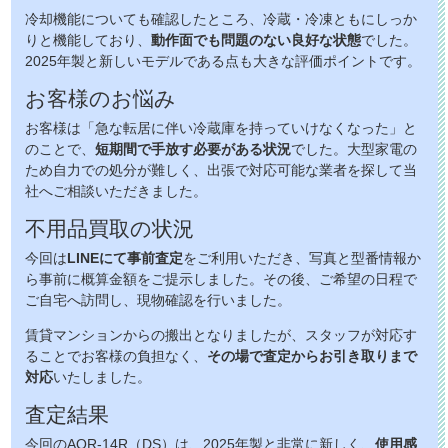
冷却機能についても確認したところ、冷蔵・冷凍ともにしっか
りと機能しており、
動作面でも問題のない良好な状態
でした。
2025年製と新しいモデルである点も大きな評価ポイントです。
お客様のお悩み
お客様は「急な転居に伴い冷蔵庫を持っていけなくなった」と
のことで、
短期間で手放す必要がある状況
でした。大型家電の
ため自力での処分が難しく、出張で対応可能な業者を探して当
社へご相談いただきました。
不用品買取の状況
今回は
LINEにて事前査定
をご利用いただき、写真と型番情報か
ら事前に概算金額をご提示しました。その後、ご希望の日程で
ご自宅へ訪問し、現物確認を行いました。
賃貸マンションからの搬出となりましたが、スタッフが対応す
ることでお客様の負担なく、
その場で査定からお引き取りまで
対応
いたしました。
査定結果
今回のAQR-14R（DS）は、2025年製と非常に新しく、
使用感