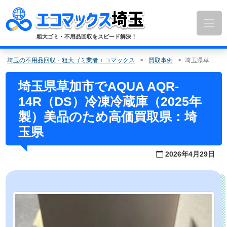
コ
ン
テ
ン
粗大ゴミ・不用品回収をスピード解決！
ツ
へ
埼玉の不用品回収・粗大ゴミ業者エコマックス
買取事例
埼玉県草加市でAQUA AQR-14R（DS）冷凍冷蔵庫（2025年製）美品のため高価買取県：埼玉県
ス
キ
埼玉県草加市でAQUA AQR-
ッ
14R（DS）冷凍冷蔵庫（2025年
プ
製）美品のため高価買取県：埼
玉県
2026年4月29日