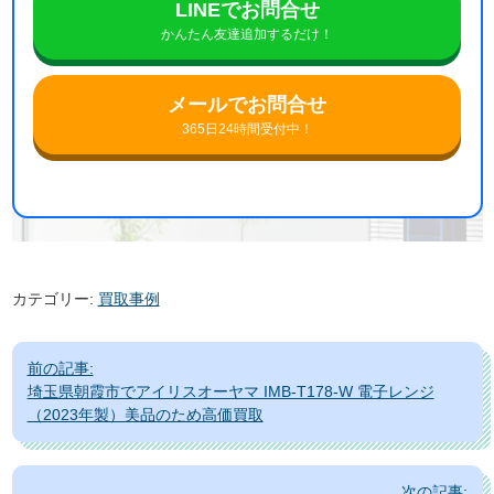
LINEでお問合せ
かんたん友達追加するだけ！
メールでお問合せ
365日24時間受付中！
カテゴリー:
買取事例
投
前の記事:
稿
埼玉県朝霞市でアイリスオーヤマ IMB-T178-W 電子レンジ
ナ
（2023年製）美品のため高価買取
ビ
ゲ
次の記事: