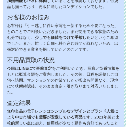
加熱機能も正常に稼働
していることを確認しております。付属
品も揃っており、再販に適したコンディションでした。
お客様のお悩み
お客様は「引っ越しに伴い家電を一新するため不要になった」
とのことでご相談いただきました。まだ使用できる状態のため
処分ではなく、
少しでも価値をつけて手放したい
というご希望
でした。また、忙しく店舗へ持ち込む時間が取れないため、出
張対応できる業者を探していたとのことです。
不用品買取の状況
今回は
LINEにて事前査定
をご利用いただき、写真と型番情報を
もとに概算金額をご案内しました。その後、日程を調整しご自
宅へ訪問。マンションでの作業でしたが搬出も問題なく、現地
にて状態確認後、そのまま査定・引き取りまで対応いたしまし
た。
査定結果
無印良品の電子レンジは
シンプルなデザインとブランド人気に
より中古市場でも需要が安定している商品
です。2021年製と比
較的新しい点に加え、使用感が少なく動作も良好であったこと