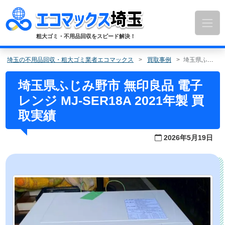
コ
ン
テ
ン
粗大ゴミ・不用品回収をスピード解決！
ツ
へ
埼玉の不用品回収・粗大ゴミ業者エコマックス
買取事例
埼玉県ふじみ野市 無印良品 電子レンジ MJ-SER18A 2021年製 買取実績
ス
キ
埼玉県ふじみ野市 無印良品 電子
ッ
レンジ MJ-SER18A 2021年製 買
プ
取実績
2026年5月19日