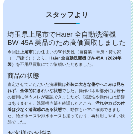
スタッフより
埼玉県上尾市でHaier 全自動洗濯機
BW-45A 美品のため高価買取しました
今回は
上尾市
にお住まいの50代男性（自営業・単身・持ち家
（一戸建て））より、
Haier 全自動洗濯機 BW-45A（2024年
製）
を不用品買取にてご依頼いただきました。
商品の状態
査定させていただいた洗濯機は
外装に大きな傷やへこみは見ら
れず、全体的にきれいな状態
でした。操作パネル部分には若干
の使用に伴うスレが確認できましたが、視認性や操作には影響
はありません。洗濯槽内部も確認したところ、
汚れやカビの付
着は少なく清潔感のある状態
で、動作も正常に確認できまし
た。給水ホースや排水ホースも揃っており、再利用しやすい状
態でした。
お客様のお悩み