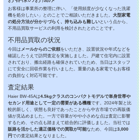
お客様は事業所の整理に伴い、「使用頻度が少なくなった洗濯
機を処分したい」とのことでご相談いただきました。
大型家電
の処分方法が分かりづらく、持ち込みも難しい
という点から、
不用品買取サービスの利用を検討されたとのことです。
不用品買取の状況
今回は
メールからのご依頼
をいただき、設置状況や年式などを
確認したうえで訪問査定を実施しました。戸建て住宅内に設置
されており、搬出経路も確保されていたため、当日はスタッフ
にて安全に回収作業を行いました。重量のある家電でもお客様
の負担なく対応可能です。
査定結果
Haier BW-45Aは
4.5kgクラスのコンパクトモデルで単身世帯や
セカンド用途として一定の需要がある機種
です。2024年製と比
較的新しく、状態も良好であったことから中古市場での再販価
値が見込めました。一方で容量がやや小さめな点は査定に影響
するため、その点も踏まえて総合的に評価しました。当社では
販路を活かした適正価格での買取が可能
なため、今回は
3,000
円
での査定結果となりました。