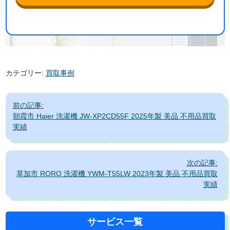
カテゴリー:
買取事例
投
前の記事:
稿
朝霞市 Haier 洗濯機 JW-XP2CD55F 2025年製 美品 不用品買取
ナ
実績
ビ
ゲ
次の記事:
ー
草加市 RORO 洗濯機 YWM-T55LW 2023年製 美品 不用品買取
シ
実績
ョ
ン
サービス一覧