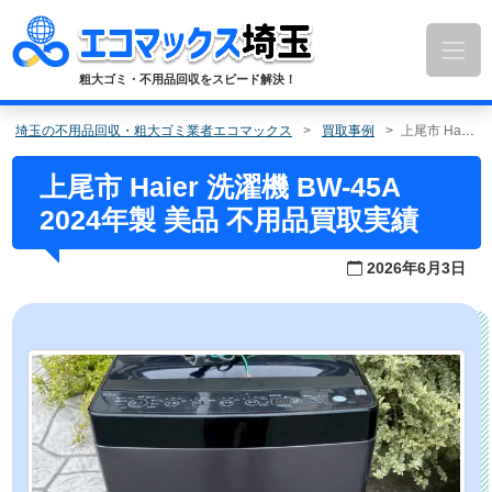
コ
ン
テ
ン
粗大ゴミ・不用品回収をスピード解決！
ツ
へ
埼玉の不用品回収・粗大ゴミ業者エコマックス
買取事例
上尾市 Haier 洗濯機 BW-45A 2024年製 美品 不用品買取実績
ス
キ
上尾市 Haier 洗濯機 BW-45A
ッ
2024年製 美品 不用品買取実績
プ
2026年6月3日