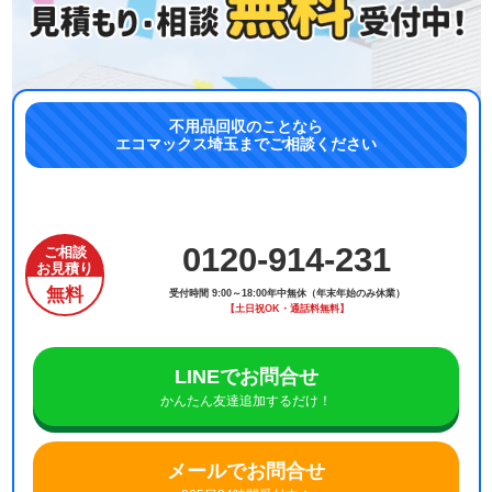
不用品回収のことなら
エコマックス埼玉までご相談ください
0120-914-231
ご相談
お見積り
無料
受付時間 9:00～18:00年中無休（年末年始のみ休業）
【土日祝OK・通話料無料】
LINEでお問合せ
かんたん友達追加するだけ！
メールでお問合せ