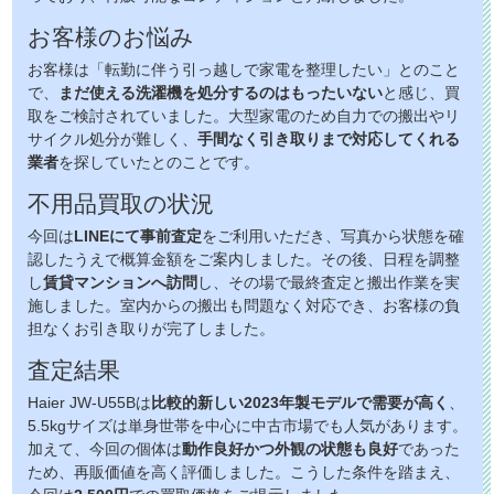
お客様のお悩み
お客様は「転勤に伴う引っ越しで家電を整理したい」とのこと
で、
まだ使える洗濯機を処分するのはもったいない
と感じ、買
取をご検討されていました。大型家電のため自力での搬出やリ
サイクル処分が難しく、
手間なく引き取りまで対応してくれる
業者
を探していたとのことです。
不用品買取の状況
今回は
LINEにて事前査定
をご利用いただき、写真から状態を確
認したうえで概算金額をご案内しました。その後、日程を調整
し
賃貸マンションへ訪問
し、その場で最終査定と搬出作業を実
施しました。室内からの搬出も問題なく対応でき、お客様の負
担なくお引き取りが完了しました。
査定結果
Haier JW-U55Bは
比較的新しい2023年製モデルで需要が高く
、
5.5kgサイズは単身世帯を中心に中古市場でも人気があります。
加えて、今回の個体は
動作良好かつ外観の状態も良好
であった
ため、再販価値を高く評価しました。こうした条件を踏まえ、