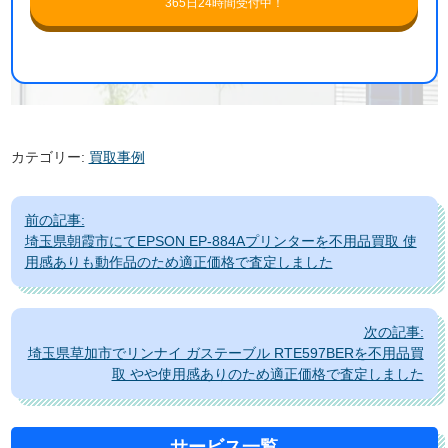
365日24時間受付中！
カテゴリー:
買取事例
投
前の記事:
稿
埼玉県朝霞市にてEPSON EP-884Aプリンターを不用品買取 使
ナ
用感ありも動作品のため適正価格で査定しました
ビ
ゲ
次の記事:
ー
埼玉県草加市でリンナイ ガステーブル RTE597BERを不用品買
シ
取 やや使用感ありのため適正価格で査定しました
ョ
ン
サービス一覧