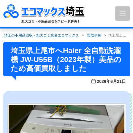
コ
ン
テ
ン
粗大ゴミ・不用品回収をスピード解決！
ツ
へ
埼玉の不用品回収・粗大ゴミ業者エコマックス
買取事例
埼玉県上尾市へHaier 全自動洗濯機 JW-U55B（2023年製）美品のため高価買取しました
ス
キ
埼玉県上尾市へHaier 全自動洗濯
ッ
機 JW-U55B（2023年製）美品の
プ
ため高価買取しました
2026年6月21日