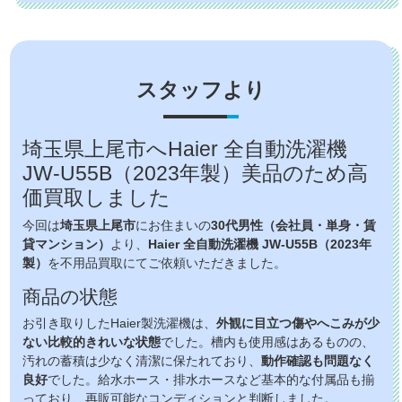
スタッフより
埼玉県上尾市へHaier 全自動洗濯機
JW-U55B（2023年製）美品のため高
価買取しました
今回は
埼玉県上尾市
にお住まいの
30代男性（会社員・単身・賃
貸マンション）
より、
Haier 全自動洗濯機 JW-U55B（2023年
製）
を不用品買取にてご依頼いただきました。
商品の状態
お引き取りしたHaier製洗濯機は、
外観に目立つ傷やへこみが少
ない比較的きれいな状態
でした。槽内も使用感はあるものの、
汚れの蓄積は少なく清潔に保たれており、
動作確認も問題なく
良好
でした。給水ホース・排水ホースなど基本的な付属品も揃
っており、再販可能なコンディションと判断しました。