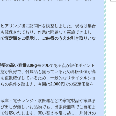
なヒアリング後に訪問日を調整しました。現地は集合
線も確保されており、作業は問題なく実施できまし
場で査定額をご提示し、ご納得のうえお引き取り
とな
需要の高い容量8.0kgモデル
である点が評価ポイント
状態が良好で、付属品も揃っているため再販価値が高
トを複数確保しているため、一般的なリサイクルショ
れらの条件を踏まえ、今回は
2,000円
での査定価格を
冷蔵庫・電子レンジ・炊飯器などの家電製品や家具ま
運び出しが難しいお品物でも、出張費無料でご自宅ま
まで対応いたします。買い替えや引っ越し、片付けの