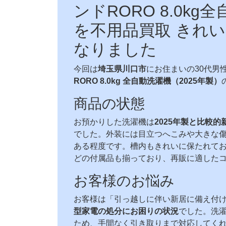
ンドRORO 8.0kg
を不用品買取 きれ
なりました
今回は
埼玉県川口市
にお住まいの30代男
RORO 8.0kg 全自動洗濯機（2025年製）
商品の状態
お預かりした洗濯機は
2025年製と比較
でした。外装には目立つへこみや大きな
ある程度です。槽内もきれいに保たれて
どの付属品も揃っており、再販に適した
お客様のお悩み
お客様は「引っ越しに伴い新居に備え付
型家電の処分にお困りの状況
でした。洗
ため、手間なく引き取りまで対応してく