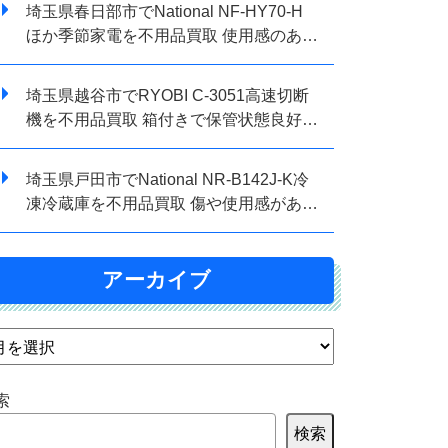
埼玉県春日部市でNational NF-HY70-H
ほか季節家電を不用品買取 使用感のある
状態でもまとめて査定しました
埼玉県越谷市でRYOBI C-3051高速切断
機を不用品買取 箱付きで保管状態良好の
ため査定しました
埼玉県戸田市でNational NR-B142J-K冷
凍冷蔵庫を不用品買取 傷や使用感がある
状態でも査定対応しました
アーカイブ
索
検索