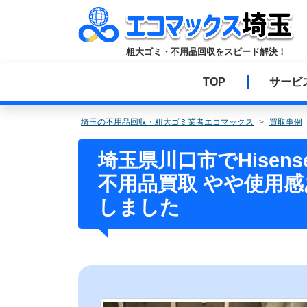
コ
ン
テ
粗大ゴミ・不用品回収をスピード解決！
ン
ツ
TOP
サービ
へ
ス
キ
埼玉の不用品回収・粗大ゴミ業者エコマックス
買取事例
ッ
プ
埼玉県川口市でHisense 
不用品買取 やや使用
しました