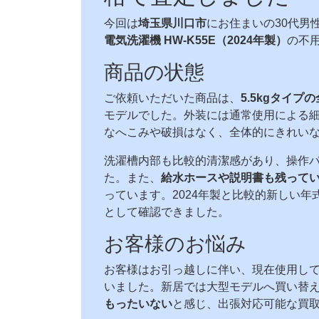
今回は
埼玉県川口市
にお住まいの30代男
電気洗濯機 HW-K55E（2024年製）
の不
商品の状態
ご依頼いただいた商品は、
5.5kgタイプ
モデルでした。外装には通常使用による
なへこみや破損はなく、全体的にきれい
洗濯槽内部も比較的清潔感があり、操作
た。また、
給水ホースや説明書も残って
っています。2024年製と比較的新しい
として確認できました。
お客様のお悩み
お客様はお引っ越しに伴い、現在使用し
いました。新居では大型モデルへ買い替
もったいない
と感じ、出張対応可能な買