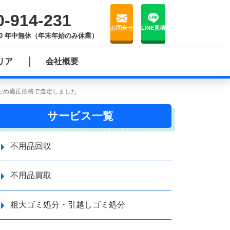
0-914-231
お問合せ
LINE見積
8:00 年中無休（年末年始のみ休業）
リア
会社概要
ありのため適正価格で査定しました
サービス一覧
不用品回収
不用品買取
粗大ゴミ処分・引越しゴミ処分