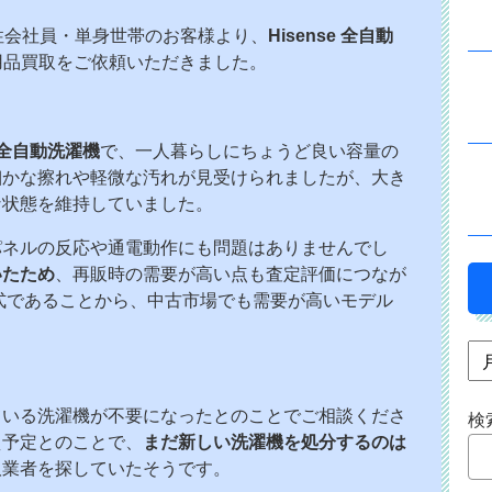
性会社員・単身世帯のお客様より、
Hisense 全自動
用品買取をご依頼いただきました。
の全自動洗濯機
で、一人暮らしにちょうど良い容量の
細かな擦れや軽微な汚れが見受けられましたが、大き
な状態を維持していました。
パネルの反応や通電動作にも問題はありませんでし
いたため
、再販時の需要が高い点も査定評価につなが
年式であることから、中古市場でも需要が高いモデル
ている洗濯機が不要になったとのことでご相談くださ
検
え予定とのことで、
まだ新しい洗濯機を処分するのは
取業者を探していたそうです。