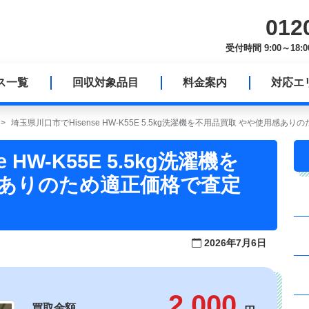
012
受付時間 9:00～1
ス一覧
回収対象品目
料金案内
対応エ
埼玉県川口市でHisense HW-K55E 5.5kg洗濯機を不用品買取 やや使用感
HW-K55E 5.5kg洗濯機を
感ありのため適正価格で査定
2026年7月6日
2,000
買取金額