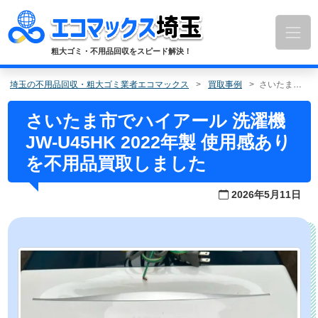
コ
ン
テ
ン
粗大ゴミ・不用品回収をスピード解決！
ツ
へ
埼玉の不用品回収・粗大ゴミ業者エコマックス
買取事例
さいたま市でハイアール 洗濯機 JW-U45HK 2022年製 使用感ありを不用品買取しました
ス
キ
さいたま市でハイアール 洗濯機
ッ
JW-U45HK 2022年製 使用感あり
プ
を不用品買取しました
2026年5月11日