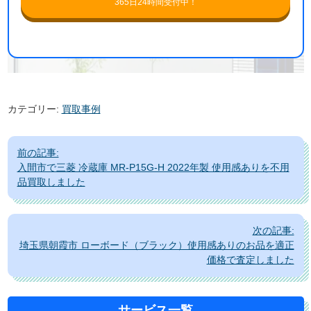
365日24時間受付中！
カテゴリー:
買取事例
投
前の記事:
稿
入間市で三菱 冷蔵庫 MR-P15G-H 2022年製 使用感ありを不用
ナ
品買取しました
ビ
ゲ
次の記事:
ー
埼玉県朝霞市 ローボード（ブラック）使用感ありのお品を適正
シ
価格で査定しました
ョ
ン
サービス一覧