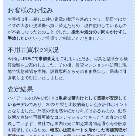
お客様のお悩み
お客様は引っ越しに伴い家電の整理を進めており、新居ではサ
イズの大きい洗濯機へ買い替えたため、現在使用しているもの
が不要になったとのことでした。
搬出や処分の手間をかけずに
手放したい
というご希望でご相談いただきました。
不用品買取の状況
今回は
LINEにて事前査定
をご利用いただき、写真と型番から概
算金額をご案内しました。その後、賃貸マンションへ訪問し現
地で状態確認を実施。設置場所からそのまま搬出し、迅速に引
き取りまで対応いたしました。
査定結果
ハイアールのJW-U45HKは
単身世帯向けとして需要が安定して
いるモデル
であり、2022年製と比較的新しい点が評価ポイント
となりました。外装の使用感や細かなキズはあるものの、動作
状態が良好で再販可能なコンディションであったため査定に反
映しています。当社では国内販売に加え業者間流通や海外販路
も確保しているため、
幅広い販売ルートを活かした高価買取が