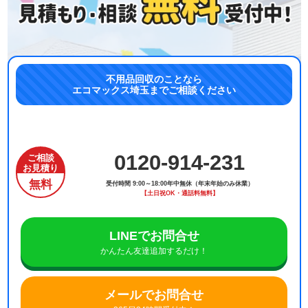
不用品回収のことなら
エコマックス埼玉までご相談ください
0120-914-231
ご相談
お見積り
無料
受付時間 9:00～18:00年中無休（年末年始のみ休業）
【土日祝OK・通話料無料】
LINEでお問合せ
かんたん友達追加するだけ！
メールでお問合せ