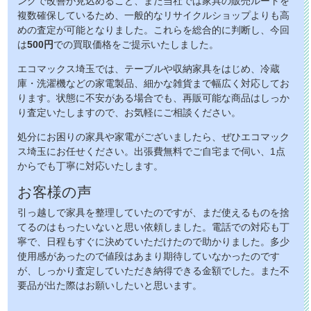
ングで改善が見込めること、また当社では家具の販売ルートを
複数確保しているため、一般的なリサイクルショップよりも高
めの査定が可能となりました。これらを総合的に判断し、今回
は
500円
での買取価格をご提示いたしました。
エコマックス埼玉では、テーブルや収納家具をはじめ、冷蔵
庫・洗濯機などの家電製品、細かな雑貨まで幅広く対応してお
ります。状態に不安がある場合でも、再販可能な商品はしっか
り査定いたしますので、お気軽にご相談ください。
処分にお困りの家具や家電がございましたら、ぜひエコマック
ス埼玉にお任せください。出張費無料でご自宅まで伺い、1点
からでも丁寧に対応いたします。
お客様の声
引っ越しで家具を整理していたのですが、まだ使えるものを捨
てるのはもったいないと思い依頼しました。電話での対応も丁
寧で、日程もすぐに決めていただけたので助かりました。多少
使用感があったので値段はあまり期待していなかったのです
が、しっかり査定していただき納得できる金額でした。また不
要品が出た際はお願いしたいと思います。