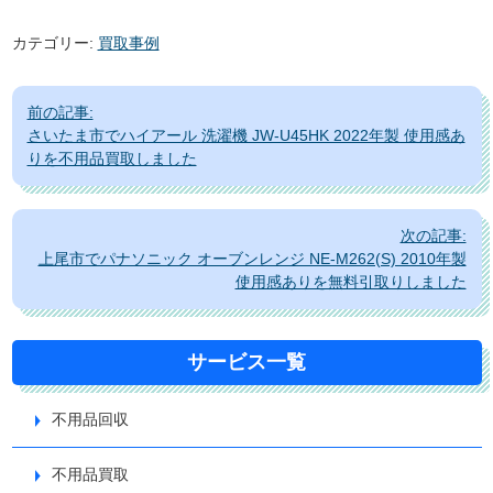
カテゴリー:
買取事例
投
前の記事:
稿
さいたま市でハイアール 洗濯機 JW-U45HK 2022年製 使用感あ
ナ
りを不用品買取しました
ビ
ゲ
次の記事:
ー
上尾市でパナソニック オーブンレンジ NE-M262(S) 2010年製
シ
使用感ありを無料引取りしました
ョ
ン
サービス一覧
不用品回収
不用品買取