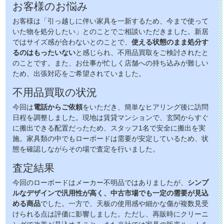
お客様のお悩み
お客様は「引っ越しに伴い家具を一新するため、今まで使って
いた物を処分したい」とのことでご相談いただきました。新居
ではサイズ感が合わないとのことで、
使える状態のまま処分す
るのはもったいない
と感じられ、不用品買取をご検討されたと
のことです。また、お仕事が忙しく店舗への持ち込みが難しい
ため、出張対応をご希望されていました。
不用品買取の状況
今回は
電話からご依頼
をいただき、簡単なヒアリング後に訪問
日程を調整しました。現地は賃貸マンションで、玄関からすぐ
に搬出できる配置だったため、スタッフ1名で安全に搬出を実
施。家具類の中でもローボードは需要が安定しているため、状
態を確認しながらその場で査定を行いました。
査定結果
今回のローボードはメーカー不明品ではありましたが、
シンプ
ルなデザインで汎用性が高く、中古市場でも一定の需要が見込
める商品
でした。一方で、天板の使用感や細かな傷が複数見受
けられる点は評価に影響しました。ただし、再販時にクリーニ