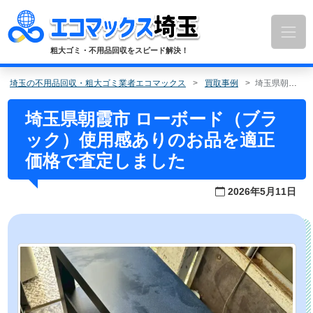
コ
ン
テ
ン
粗大ゴミ・不用品回収をスピード解決！
ツ
へ
埼玉の不用品回収・粗大ゴミ業者エコマックス
買取事例
埼玉県朝霞市 ローボード（ブラック）使用感ありのお品を適正価格で査定しました
ス
キ
埼玉県朝霞市 ローボード（ブラ
ッ
ック）使用感ありのお品を適正
プ
価格で査定しました
2026年5月11日