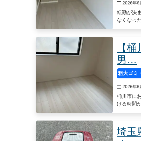
2026年6
転勤が決
なくなっ
【桶
男…
粗大ゴミ
2026年6
桶川市に
ける時間
埼玉