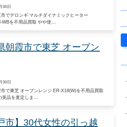
月30日
尾市でデロンギ マルチダイナミックヒーター
IFI-WBを不用品買取 やや使…
県朝霞市で東芝 オーブン
月30日
市で東芝 オーブンレンジ ER-X18(W)を不用品買取
製の美品を査定しま…
戸市】30代女性の引っ越