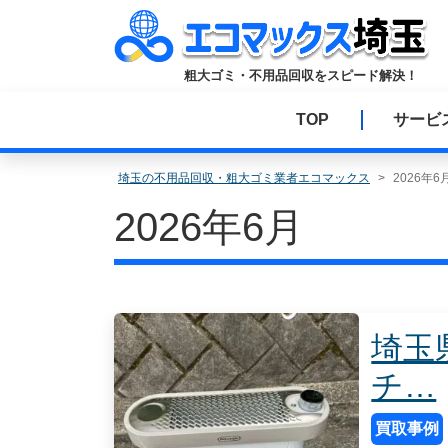
コ
ン
テ
粗大ゴミ・不用品回収をスピード解決！
ン
ツ
TOP
サービ
へ
ス
キ
埼玉の不用品回収・粗大ゴミ業者エコマックス
2026年6
ッ
2026年6月
プ
埼玉
チ…
買取事例